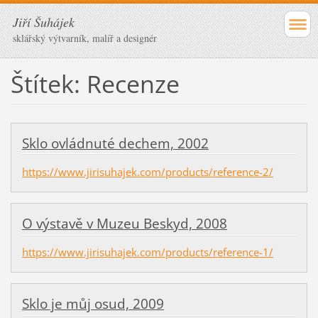
Jiří Šuhájek
sklářský výtvarník, malíř a designér
Štítek: Recenze
Sklo ovládnuté dechem, 2002
https://www.jirisuhajek.com/products/reference-2/
O výstavě v Muzeu Beskyd, 2008
https://www.jirisuhajek.com/products/reference-1/
Sklo je můj osud, 2009