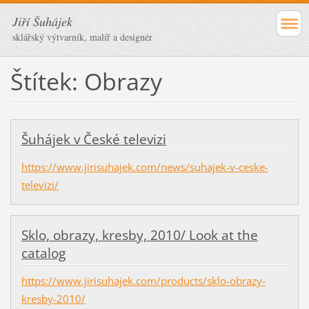
Jiří Šuhájek
sklářský výtvarník, malíř a designér
Štítek: Obrazy
Šuhájek v České televizi
https://www.jirisuhajek.com/news/suhajek-v-ceske-
televizi/
Sklo, obrazy, kresby, 2010/ Look at the
catalog
https://www.jirisuhajek.com/products/sklo-obrazy-
kresby-2010/