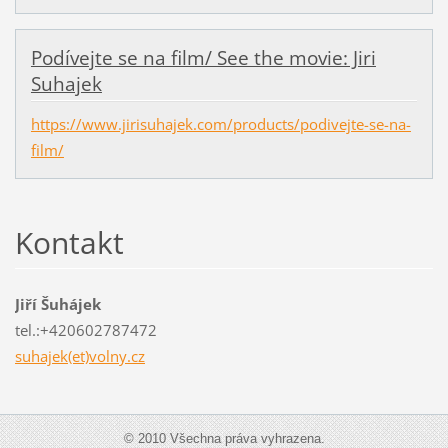
Podívejte se na film/ See the movie: Jiri
Suhajek
https://www.jirisuhajek.com/products/podivejte-se-na-
film/
Kontakt
Jiří Šuhájek
tel.:+420602787472
suhajek(et)volny.cz
© 2010 Všechna práva vyhrazena.