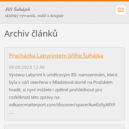
Jiří Šuhájek
sklářský výtvarník, malíř a designér
Archiv článků
Procházka Labyrintem Jiřího Šuhájka
09.09.2023 12:46
Výstavu Labyrint k umělcovým 80. narozeninám, která
byla v září otevřena v Mladotově domě na Pražském
hradě, si nyní můžete i zpětně prohlédnout pro
rozkliknutí této zprávy na
odkaze:matterport.com/discover/space/AueEs9yARXF
....