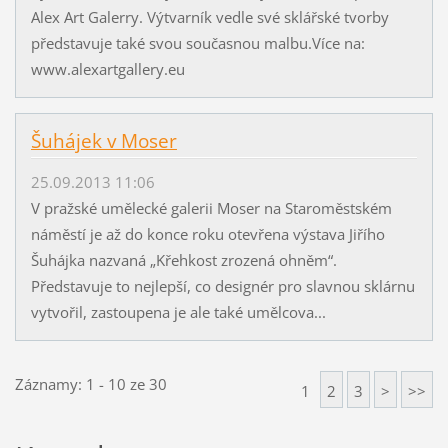
Alex Art Galerry. Výtvarník vedle své sklářské tvorby
představuje také svou současnou malbu.Více na:
www.alexartgallery.eu
Šuhájek v Moser
25.09.2013 11:06
V pražské umělecké galerii Moser na Staroměstském
náměstí je až do konce roku otevřena výstava Jiřího
Šuhájka nazvaná „Křehkost zrozená ohněm“.
Představuje to nejlepší, co designér pro slavnou sklárnu
vytvořil, zastoupena je ale také umělcova...
Záznamy: 1 - 10 ze 30
1
2
3
>
>>