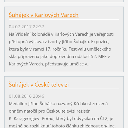
Šuhájek v Karlových Varech
04.07.2017 22:37
Na Vřídelní kolonádě v Karlových Varech je veřejnosti
přístupná výstava z tvorby Jiřího Šuhájka. Expozice,
která byla v rámci 17. ročníku Festivalu uměleckého
skla připravena jako doprovodná událost 52. MFF v
Karlových Varech, představuje umělce v...
Šuhájek v České televizi
01.08.2016 20:46
Medailon Jiřího Šuhájka nazvaný Křehkost zrozená
ohněm natočil pro Českou televizi režisér
K. Karageorgiev. Pořad, který byl odvysílán na ČT2, je
možné po rozkliknutí tohoto článku zhlédnout on-line.