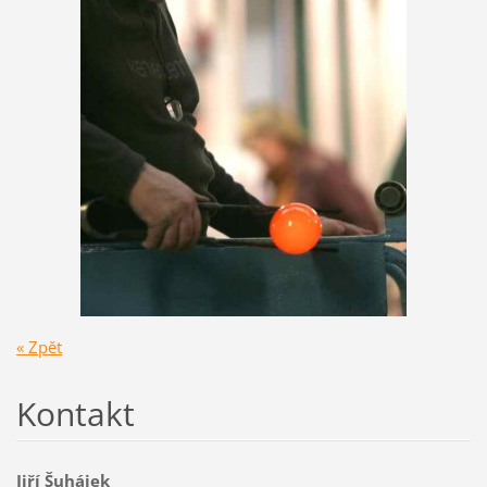
« Zpět
Kontakt
Jiří Šuhájek